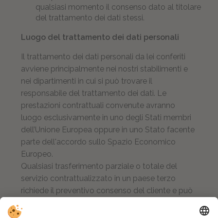
qualsiasi momento il consenso dato al titolare
del trattamento dei dati stessi.
Luogo del trattamento dei dati personali
Il trattamento dei dati personali da lei conferiti
avviene principalmente nei nostri stabilimenti e
nei dipartimenti in cui si può trovare il
responsabile del trattamento dei dati. Le
prestazioni contrattuali convenute avranno
luogo esclusivamente in uno degli Stati membri
dell’Unione Europea oppure in uno Stato facente
parte dell'accordo sullo Spazio Economico
Europeo.
Qualsiasi trasferimento parziale o totale del
servizio contrattualizzato in un paese terzo
richiede il preventivo consenso del cliente e può
avvenire solo se sono soddisfatte le condizioni
speciali di garanzia e sicurezza dei dati di cui agli