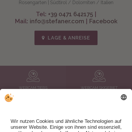
Rosengarten | Südtirol / Dolomiten / Italien
Tel:
+39 0471 642175
|
Mail:
info@stefaner.com
|
Facebook
LAGE & ANREISE
WEBCAM TIERS
WEBCAM SKIGEBIET
WETTER
NEWSLETTER