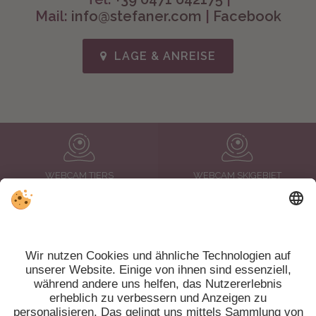
Mail:
info@stefaner.com
|
Facebook
LAGE & ANREISE
WEBCAM TIERS
WEBCAM SKIGEBIET
WETTER
NEWSLETTER