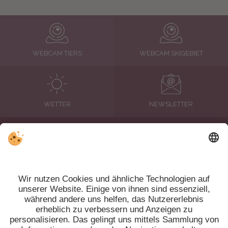
WEBCAM TIERS
WEBCAM SKIGEBIET
WETTER
NEWSLETTER
BEWERTUNGEN
MwSt.-Nr. IT01662100211 | CIN: IT021100A1TVB56YZP