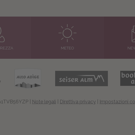
REZZA
METEO
NE
00A1TVB56YZP |
Note legali
|
Direttiva privacy
|
Impostazioni coo