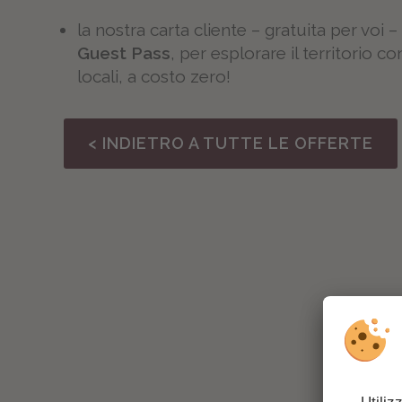
la nostra carta cliente – gratuita per voi 
Guest Pass
, per esplorare il territorio c
locali, a costo zero!
< INDIETRO A TUTTE LE OFFERTE