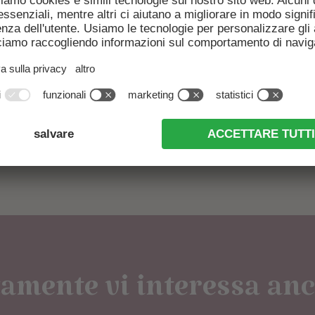
PARTENZA
ADULTI
RICHIESTA NON VINCOLANTE
amente vi interessa anch