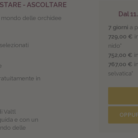
USTARE - ASCOLTARE
Dal 11
e mondo delle orchidee
7 giorni
a 
729,00 €
i
selezionati
nido“
752,00 €
in
767,00 €
i
e
selvatica“
gratuitamente in
i Valtl
OPPU
 guida e con un
ondo delle