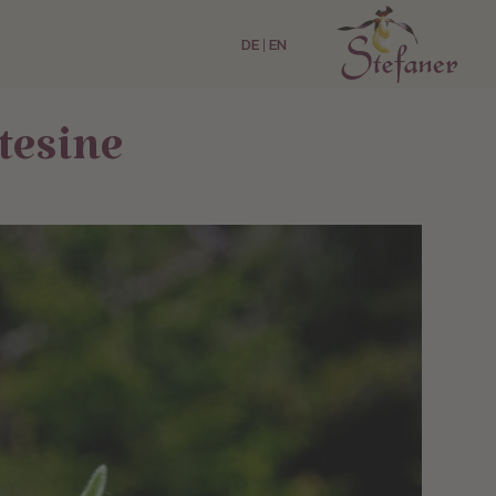
DE
|
EN
atesine