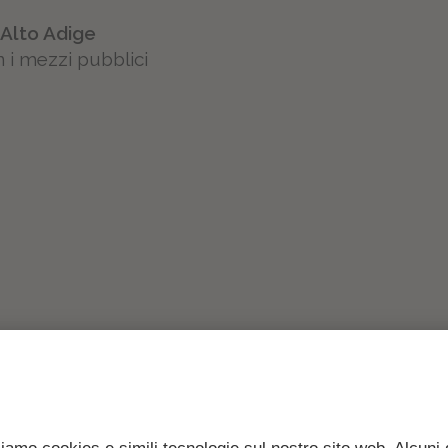
–
Alto Adige
on i mezzi pubblici
Voglia di vacanza?